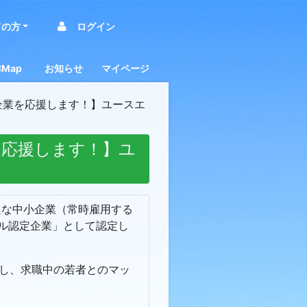
の方
ログイン
Map
お知らせ
マイページ
（企業
施企業
集積マップ（業種区
・研究機関マップ
市施設マップ
募集中マップ
ターンシップ受付企業
求職者向けお知らせ
事業者向けお知らせ
イベントニュース
市からのお知らせ
企業を応援します！】ユースエ
業
を応援します！】ユ
良な中小企業（常時雇用する
ール認定企業」として認定し
し、求職中の若者とのマッ