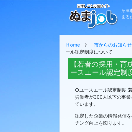
沼津
図る
Ｈome
》
市からのお知らせ
ール認定制度について
【若者の採用・育
ースエール認定制
○ユースエール認定制度 
労働者が300人以下の事
ています。
認定した企業の情報発信を
チング向上を図ります。