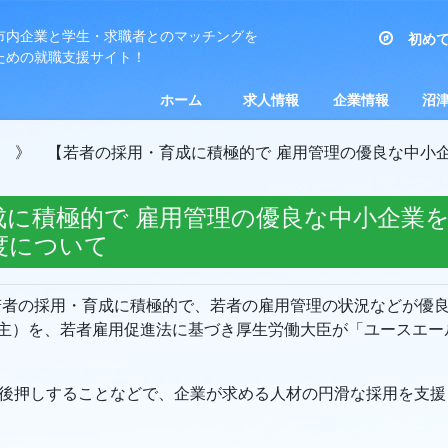
市内企業と学生・求職者とのマッチングを
初めて
ための就職支援サイト！
事業者の方
求職者の方
ホーム
求人情報
企業情報
沼津
新卒求人を探す
一般求人を探す
沼津市キャリア
沼津市奨学金返還支援制度
企業紹介
企業からのお知らせ
企業見学受け入れ
インターンシップ実
企業訪問日記
奨学金返還支援企業
産業
教育
沼津
求人
イン
》 【若者の採用・育成に積極的で 雇用管理の優良な中小
デザイン相談センター
PR・BtoB情報）
ＵＩＪターン対応企
分）
成に積極的で 雇用管理の優良な中小企業
度について
若者の採用・育成に積極的で、若者の雇用管理の状況などが優
業主）を、若者雇用促進法に基づき厚生労働大臣が「ユースエ
後押しすることなどで、企業が求める人材の円滑な採用を支援