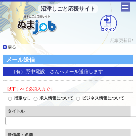
沼津しごと応援サイト
記事更新日/
戻る
メール送信
（有）野中電設
さんへメール送信します
以下すべて必須入力です
指定なし
求人情報について
ビジネス情報について
タイトル
送信者：名前