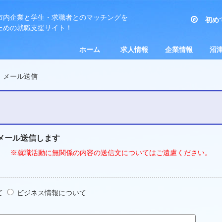
市内企業と学生・求職者とのマッチングを
初め
ための就職支援サイト！
事業者の方
求職者の方
ホーム
求人情報
企業情報
沼津
新卒求人を探す
一般求人を探す
沼津市キャリア
沼津市奨学金返還支援制度
企業紹介
企業からのお知らせ
企業見学受け入れ
インターンシップ実
企業訪問日記
奨学金返還支援企業
産業
教育
沼津
求人
イン
デザイン相談センター
PR・BtoB情報）
ＵＩＪターン対応企
分）
メール送信
メール送信します
※就職活動に無関係の内容の送信文についてはご遠慮ください。
て
ビジネス情報について