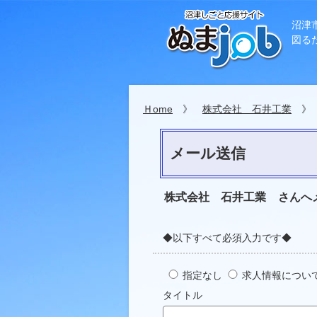
沼津
図る
Ｈome
》
株式会社 石井工業
》 
メール送信
株式会社 石井工業
さんへ
◆以下すべて必須入力です◆
指定なし
求人情報につい
タイトル