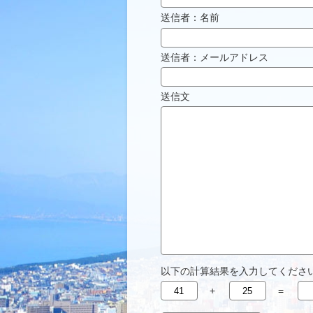
送信者：名前
送信者：メールアドレス
送信文
以下の計算結果を入力してください
+
=