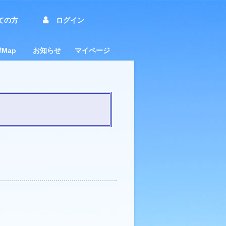
ての方
ログイン
Map
お知らせ
マイページ
（企業
施企業
集積マップ（業種区
・研究機関マップ
市施設マップ
募集中マップ
ターンシップ受付企業
求職者向けお知らせ
事業者向けお知らせ
イベントニュース
市からのお知らせ
業