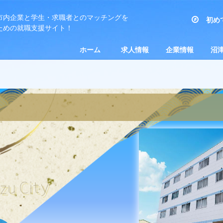
市内企業と学生・求職者とのマッチングを
初め
ための就職支援サイト！
事業者の方
求職者の方
ホーム
求人情報
企業情報
沼津
新卒求人を探す
一般求人を探す
沼津市キャリア
沼津市奨学金返還支援制度
企業紹介
企業からのお知らせ
企業見学受け入れ
インターンシップ実
企業訪問日記
奨学金返還支援企業
産業
教育
沼津
求人
イン
デザイン相談センター
PR・BtoB情報）
ＵＩＪターン対応企
分）