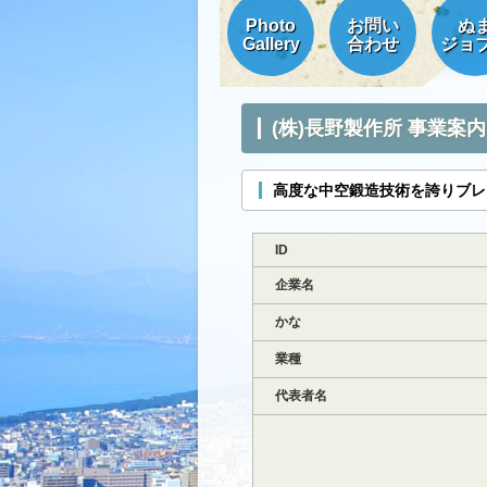
Photo
お問い
ぬ
Gallery
合わせ
ジョ
(株)長野製作所 事業案内
高度な中空鍛造技術を誇りブ
ID
企業名
かな
業種
代表者名