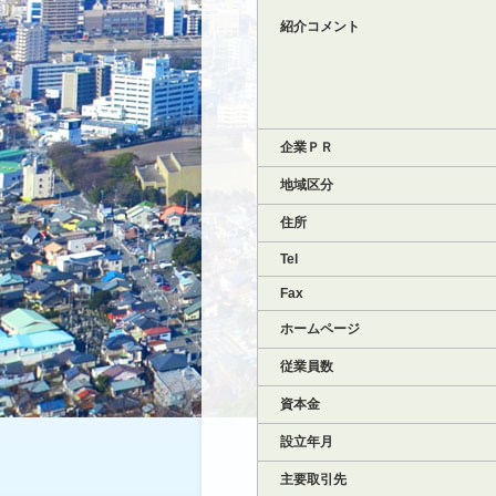
紹介コメント
企業ＰＲ
地域区分
住所
Tel
Fax
ホームページ
従業員数
資本金
設立年月
主要取引先