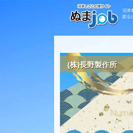
沼津
図る
(株)長野製作所