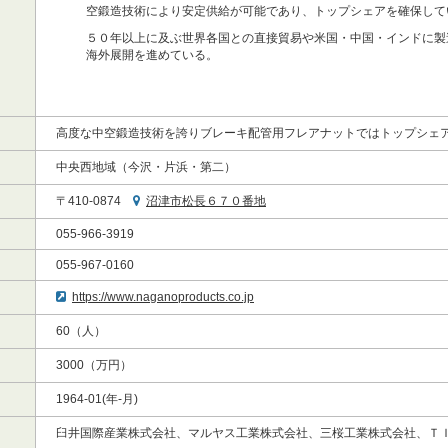
空鍛造技術により安定供給が可能であり、トップシェアを確保して
５０年以上に及ぶ世界各国との直接貿易や米国・中国・インドに製
海外展開を進めている。
高度な中空鍛造技術を誇りブレーキ配管用フレアナットではトップシェ
中央西地域（今沢・片浜・第二）
〒410-0874
沼津市松長６７０番地
055-966-3919
055-967-0160
https://www.naganoproducts.co.jp
60（人）
3000（万円）
1964-01(年-月)
臼井国際産業株式会社、マルヤス工業株式会社、三桜工業株式会社、Ｔ