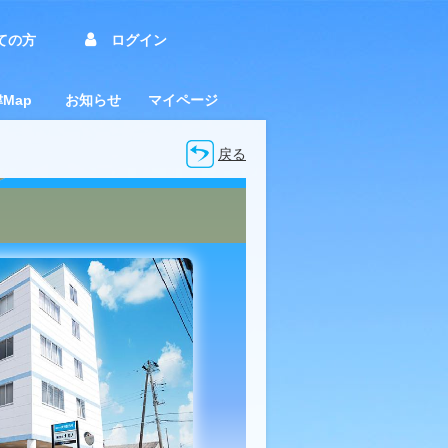
ての方
ログイン
Map
お知らせ
マイページ
（企業
施企業
集積マップ（業種区
・研究機関マップ
市施設マップ
募集中マップ
ターンシップ受付企業
求職者向けお知らせ
事業者向けお知らせ
イベントニュース
市からのお知らせ
業
戻る